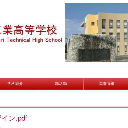
学科紹介
部活動
進路情報
ン.pdf