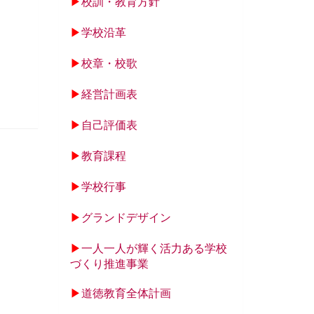
▶
校訓・教育方針
▶
学校沿革
▶
校章・校歌
▶
経営計画表
▶
自己評価表
▶
教育課程
▶
学校行事
▶
グランドデザイン
▶
一人一人が輝く活力ある学校
づくり推進事業
▶
道徳教育全体計画